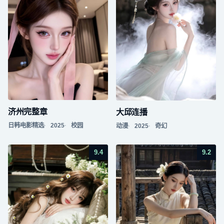
济州完整章
大邱连播
日韩电影精选
2025
校园
动漫
2025
奇幻
9.4
9.2