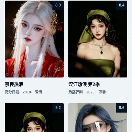
8.9
8.4
奈良热浪
汉江热浪 第2季
高分日剧
2018
爱情
热播韩剧
2023
职场
9.2
9.6