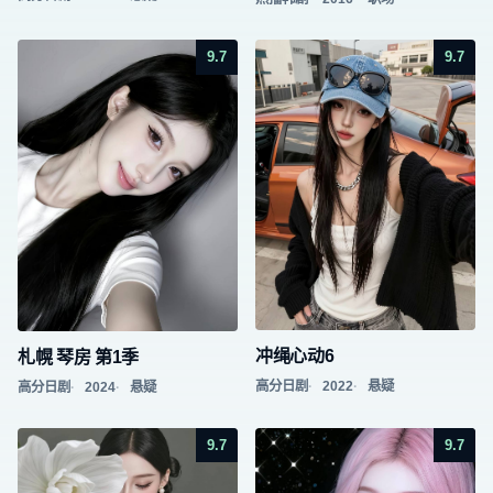
9.7
9.7
冲绳心动6
札幌 琴房 第1季
高分日剧
2022
悬疑
高分日剧
2024
悬疑
9.7
9.7