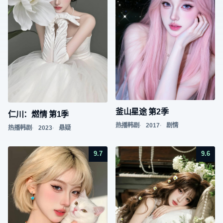
釜山星途 第2季
仁川：燃情 第1季
热播韩剧
2017
剧情
热播韩剧
2023
悬疑
9.7
9.6