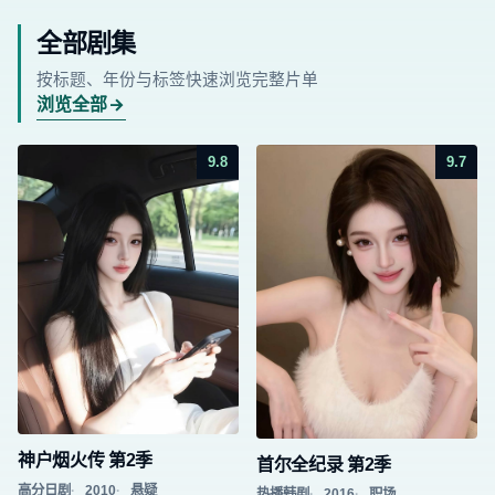
全部剧集
按标题、年份与标签快速浏览完整片单
浏览全部
9.8
9.7
神户烟火传 第2季
首尔全纪录 第2季
高分日剧
2010
悬疑
热播韩剧
2016
职场