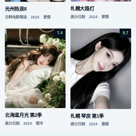
札幌大路灯
光州热浪8
高分日剧
2024
爱情
日韩电影精选
2024
爱情
7.4
9.7
北海道月光 第2季
札幌 琴房 第1季
高分日剧
2024
都市
高分日剧
2024
悬疑