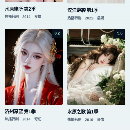
水原律所 第2季
汉江逆袭 第1季
热播韩剧
2014
爱情
热播韩剧
2021
悬疑
8.2
9.6
济州深蓝 第1季
水原之歌 第1季
热播韩剧
2014
奇幻
热播韩剧
2010
爱情