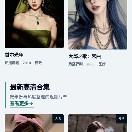
首尔光年
大邱之歌：恋曲
热播韩剧
2010
律政
热播韩剧
2008
医疗
最新高清合集
按年份与热度整理的近期片单
查看更多
8.8
9.5