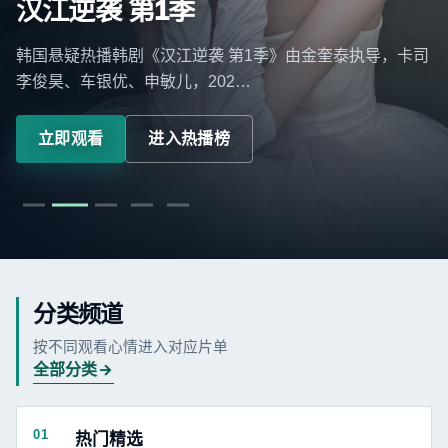
汉江逆袭 第1季
韩国悬疑热播韩剧《汉江逆袭 第1季》由金奎泰执导，卡司
李俊昊、车银优、申敏儿，202…
立即观看
进入热播榜
分类频道
按不同观看心情进入对应片单
全部分类
01
热门精选